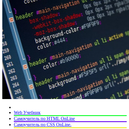
Web Учебник
Самоучитель по HTML OnLine
Самоучитель по CSS OnLine.