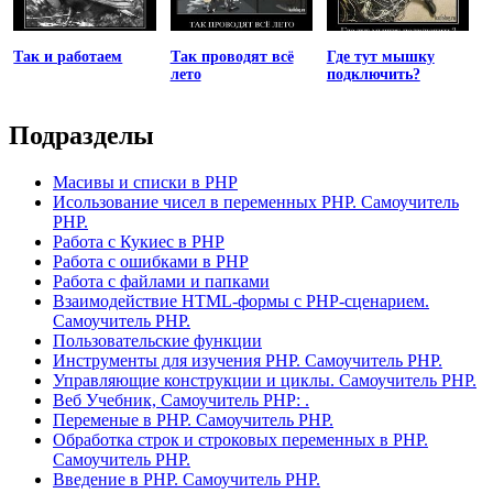
Так и работаем
Так проводят всё
Где тут мышку
лето
подключить?
Подразделы
Масивы и списки в PHP
Исользование чисел в переменных PHP. Самоучитель
PHP.
Работа с Кукиес в PHP
Работа с ошибками в PHP
Работа с файлами и папками
Взаимодействие HTML-формы с PHP-сценарием.
Самоучитель PHP.
Пользовательские функции
Инструменты для изучения PHP. Самоучитель PHP.
Управляющие конструкции и циклы. Самоучитель PHP.
Веб Учебник, Самоучитель PHP: .
Переменые в PHP. Самоучитель PHP.
Обработка строк и строковых переменных в PHP.
Самоучитель PHP.
Введение в PHP. Самоучитель PHP.