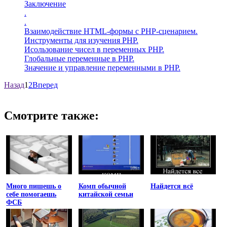
Заключение
.
.
Взаимодействие HTML-формы с PHP-сценарием.
Инструменты для изучения PHP.
Исользование чисел в переменных PHP.
Глобальные переменные в PHP.
Значение и управление переменными в PHP.
Назад
1
2
Вперед
Смотрите также:
Много пишешь о
Комп обычной
Найдется всё
себе помогаешь
китайской семьи
ФСБ