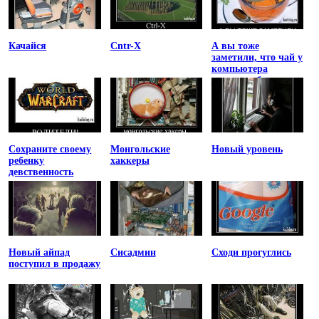
Качайся
Cntr-X
А вы тоже
заметили, что чай у
компьютера
остывает быстрее
Сохраните своему
Монгольские
Новый уровень
ребенку
хаккеры
девственность
Новый айпад
Сисадмин
Сходи прогуглись
поступил в продажу