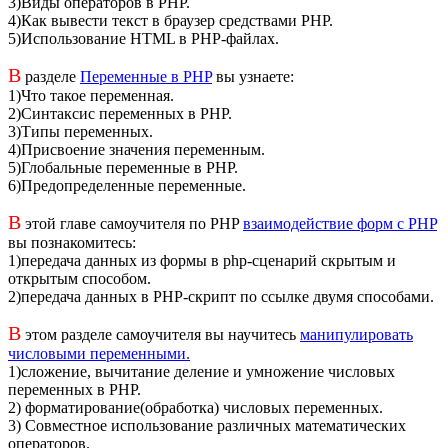
3)Виды операторов в PHP.
4)Как вывести текст в браузер средствами PHP.
5)Использование HTML в PHP-файлах.
В
разделе
Переменные в PHP
вы узнаете:
1)Что такое переменная.
2)Синтаксис переменных в PHP.
3)Типы переменных.
4)Присвоение значения переменным.
5)Глобальные переменные в PHP.
6)Предопределенные переменные.
В
этой главе самоучителя по PHP
взаимодействие форм c PHP
вы познакомитесь:
1)передача данных из формы в php-сценарий скрытым и
открытым способом.
2)передача данных в PHP-скрипт по ссылке двумя способами.
В
этом разделе самоучителя вы научитесь
манипулировать
числовыми переменными.
1)сложение, вычитание деление и умножение числовых
переменных в PHP.
2) форматирование(обработка) числовых переменных.
3) Совместное использование различных математических
операторов.