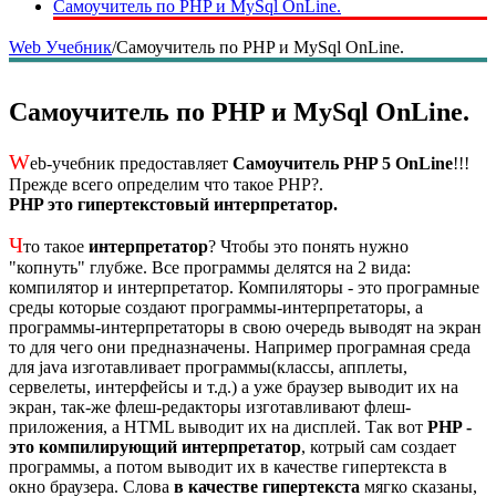
Самоучитель по PHP и MySql OnLine.
Web Учебник
/
Самоучитель по PHP и MySql OnLine.
Самоучитель по PHP и MySql OnLine.
W
eb-учебник предоставляет
Самоучитель PHP 5 OnLine
!!!
Прежде всего определим что такое PHP?.
PHP это гипертекстовый интерпретатор.
Ч
то такое
интерпретатор
? Чтобы это понять нужно
"копнуть" глубже. Все программы делятся на 2 вида:
компилятор и интерпретатор. Компиляторы - это програмные
среды которые создают программы-интерпретаторы, а
программы-интерпретаторы в свою очередь выводят на экран
то для чего они предназначены. Например програмная среда
для java изготавливает программы(классы, апплеты,
сервелеты, интерфейсы и т.д.) а уже браузер выводит их на
экран, так-же флеш-редакторы изготавливают флеш-
приложения, а HTML выводит их на дисплей. Так вот
PHP -
это компилирующий интерпретатор
, котрый сам создает
программы, а потом выводит их в качестве гипертекста в
окно браузера. Слова
в качестве гипертекста
мягко сказаны,