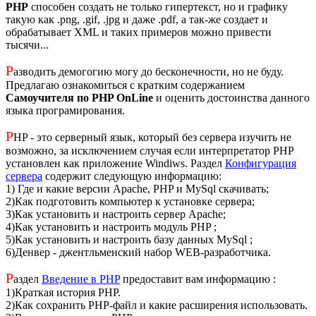
PHP
способен создать не только гипертекст, но и графику
такую как .png, .gif, .jpg и даже .pdf, а так-же создает и
обрабатывает XML и таких примеров можно привести
тысячи...
Р
азводить демогогию могу до бесконечности, но не буду.
Предлагаю ознакомиться с кратким содержанием
Самоучителя по PHP OnLine
и оценить достоинства данного
языка програмирования.
P
HP - это серверный язык, который без сервера изучить не
возможно, за исключением случая если интерпретатор PHP
установлен как приложение Windiws. Раздел
Конфигурация
сервера
содержит следующую информацию:
1) Где и какие версии Apache, PHP и MySql скачивать;
2)Как подготовить компьютер к установке сервера;
3)Как установить и настроить сервер Apache;
4)Как установить и настроить модуль PHP ;
5)Как установить и настроить базу данных MySql ;
6)Денвер - джентльменский набор WEB-разработчика.
Р
аздел
Введение в PHP
предоставит вам информацию :
1)Краткая история PHP.
2)Как сохранить PHP-файл и какие расширения использовать.