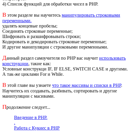
4) Список функций для обработки чисел в PHP.
В
этом разделе вы научитесь
манипулировать строковыми
переменными.
удалять концевые пробелы;
Соединять строковые переменные;
Шифровать и разшифровывать строки;
Кодировать и декодировать строковые переменные;
И другие манипуляции с строковыми переменными.
Д
анный раздел самоучителя по PHP вас научит
использовать
конструкции
, такие как:
Условные конструкци IF, IF ELSE, SWITCH CASE и другими.
А так-же циклами For и While.
В
этой главе вы узнаете
что такое массивы и списки в PHP
.
Научитесь их создавать, разбивать, сортировать и другие
манипуляции с масивами.
П
родолжение следует...
Введение в PHP.
.
Работа с Кукиес в PHP