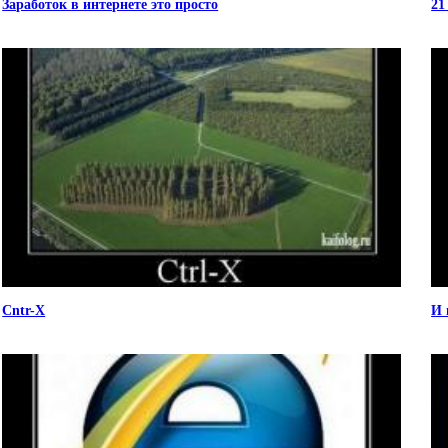
Заработок в интернете это просто
21
Cntr-X
И 