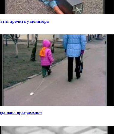
атит дрочить у монитора
гда папа программист