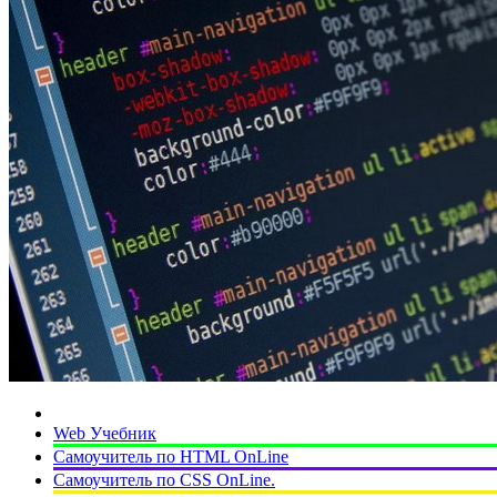
Web Учебник
Самоучитель по HTML OnLine
Самоучитель по CSS OnLine.