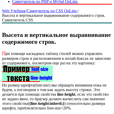
Самоучитель по PHP и MySql OnLine.
Web Учебник
/
Самоучитель по CSS OnLine.
/
Высота и вертикальное выравнивание содержимого строк.
Самоучитель CSS
Высота и вертикальное выравнивание
содержимого строк.
П
ри помощи каскадных таблиц стилей можно управлять
размером строк и расположением в инлай-боксах не зависимо
от содержимого, посмотрим еще раз на эту картинку:
На размер шрифта(font-size) мы обращать внимания пока не
будем, а поговорим о том как задать высоту строки. Это
делается при помощи свойства
line-height
, если это свойство
не задано явно, то браузер должен вычислить сам значение
этого свойства(
{line-height:inherit;}
) относительно размера
шрифта, приблизительно font-size+20%.