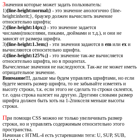
З
начения которые может задать пользователь:
1)
{line-height:normal;}
- это значение анологично {line-
height:inherit;}, браузер должен вычислить значение
относительно шрифта;
2)
{line-height:14px;}
- это значение задается
числами(пикселями, пиками, дюймами и т.д.), и они не
зависят от размера шрифта.
3)
{line-height:1.3em;}
- эти значения задаются в
em
или
ex
и
вычисляются относительно шрифта.
4)
{line-height:125%;}
- это значение так-же вычисляется
относительно шрифта, но в процентах.
Вычесленые значения не наследуются. Так-же не может иметь
отрицательное значение.
Внимание!!!
, дальше мы будем управлять шрифтами, но если
будете менять размер шрифта, то не забывайте изметять и
высоту строки, т.к. если этого не сделать то строки склеятся,
т.е. одна строка налезет на другую. Другими словами размер
шрифта должен быть хоть на 1-2пикселя меньше высоты
строки.
П
ри помощи CSS можно не только увеличивать размер
строки, но и управлять содержимым относительно этого
пространства.
Начиная с HTML-4 есть устаревшими теги: U, SUP, SUB,