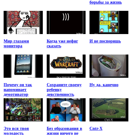
борьбы за жизнь
Мир глазами
Когда уже нефиг
И не поспоришь
монитора
сказать
Почему он так
Сохраните своему
Ну да, канечно
напоминает
ребенку
демотиватор
девственность
Это вся твоя
Без образования в
Cntr-X
молодость
жизни ничего не