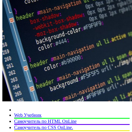
Web Учебник
Самоучитель по HTML OnLine
Самоучитель по CSS OnLine.