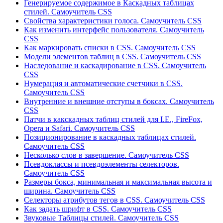
Генерируемое содержимое в Каскадных таблицах
стилей. Самоучитель CSS
Свойства характеристики голоса. Самоучитель CSS
Как изменить интерфейс пользователя. Самоучитель
CSS
Как маркировать списки в CSS. Самоучитель CSS
Модели элементов таблиц в CSS. Самоучитель CSS
Наследование и каскадирование в CSS. Самоучитель
CSS
Нумерация и автоматические счетчики в CSS.
Самоучитель CSS
Внутренние и внешние отступы в боксах. Самоучитель
CSS
Патчи в какскадных таблиц стилей для I.E., FireFox,
Opera и Safari. Самоучитель CSS
Позиционирование в каскадных таблицах стилей.
Самоучитель CSS
Несколько слов в завершение. Самоучитель CSS
Псевдоклассы и псевдоэлементы селекторов.
Самоучитель CSS
Размеры бокса, минимальная и максимальная высота и
ширина. Самоучитель CSS
Селекторы атрибутов тегов в CSS. Самоучитель CSS
Как задать шрифт в CSS. Самоучитель CSS
Звуковые Таблицы стилей. Самоучитель CSS