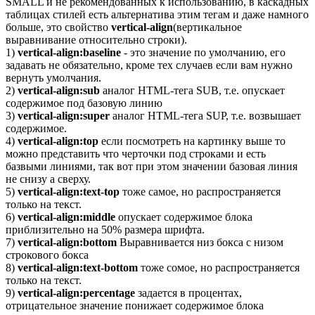
SMALL и не рекомендованных к использованию, в каскадных
таблицах стилей есть альтернатива этим тегам и даже намного
больше, это свойство
vertical-align
(вертикальное
выравнивание относительно строки).
1)
vertical-align:baseline
- это значение по умолчанию, его
задавать не обязательно, кроме тех случаев если вам нужно
вернуть умолчания.
2)
vertical-align:sub
аналог HTML-тега SUB, т.е. опускает
содержимое под базовую линию
3)
vertical-align:super
аналог HTML-тега SUP, т.е. возвышает
содержимое.
4)
vertical-align:top
если посмотреть на картинку выше то
можно представить что черточки под строками и есть
базвыми линиями, так вот при этом значении базовая линия
не снизу а сверху.
5)
vertical-align:text-top
тоже самое, но распространяется
только на текст.
6)
vertical-align:middle
опускает содержимое блока
приблизительно на 50% размера шрифта.
7)
vertical-align:bottom
Выравнивается низ бокса с низом
строкового бокса
8)
vertical-align:text-bottom
тоже сомое, но распространяется
только на текст.
9)
vertical-align:percentage
задается в процентах,
отрицательное значение понижает содержимое блока