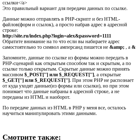
ссылки</a>
Это правильный вариант для передачи данных по ссылке.
Данные можно отправлять в PHP-скрипт и без HTML-
файлов(форм и ссылок), а просто набрав адрес в адресной
строке:
http://site.ru/index.php?login=alex&password=1111
Обратите внимание на то что если вы набираете адрес
самостоятельно то символ амперсанд пишется не
&amp;
, а
&
Запомните, данные по ссылке из формы можно передать в
PHP-сценарий как открытым способом так и скрытым, а по
ссылке только открытым. Скрытые данные можно принять
массивом
$_POST[''] или $_REQUEST['']
, а открытые
$_GET[''] или $_REQUEST['']
. При этом PHP не распознает
от куда уходят данные(из формы или ссылки), но при этом
понимает что данные набраны в адресной строке, а не
переданы из HTML и наоборот.
По передаче данных из HTML в PHP у меня все, осталось
научиться манипулировать этими данными.
Смотрите также: