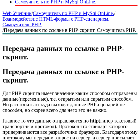
Самоучитель по PHP и MySql OnLine.
Web Учебник
/
Самоучитель по PHP и MySql OnLine.
/
Взаимодействие HTML-формы с PHP-сценарием.
Самоучитель PHP.
/
Передача данных по ссылке в PHP-скрипт. Самоучитель PHP.
Передача данных по ссылке в PHP-
скрипт.
Передача данных по ссылке в PHP-
скрипт.
Для PHP-скрипта имеет значение каким способом отправлены
данные(переменные), т.е. открытым или скрытым способом.
Но распознать от куда выходят данные PHP-сценарий не
способен, но скорее всего для него это не важно.
Главное то что данные отправляются по
http
(гипер текстовый
транспортный протокол). Протокол это стандарт которого
придерживаются все разработчики браузеров. Благодаря этому
протоколу мы передаем запрос на сервер, а сервер присылает