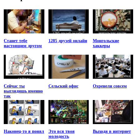
Станет тебе
1285 друзей онлайн
Монгольские
настоящим другом
хаккеры
Сейчас ты
Сельский офис
Охренели совсем
выглядишь именно
так
Наконец-то я понял
Это вся твоя
Выходя в интернет
молодость