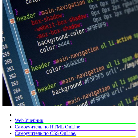
Web Учебник
Самоучитель по HTML OnLine
Самоучитель по CSS OnLine.