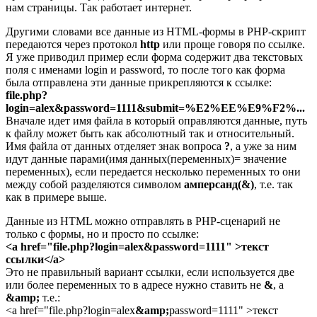
нам страницы. Так работает интернет.
Другими словами все данные из HTML-формы в PHP-скрипт
передаются через протокол
http
или проще говоря по ссылке.
Я уже приводил пример если форма содержит два текстовых
поля с именами login и password, то после того как форма
была отправлена эти данные прикрепляются к ссылке:
file.php?
login=alex&password=1111&submit=%E2%EE%E9%F2%...
Вначале идет имя файла в который оправляются данные, путь
к файлу может быть как абсолютный так и относительный.
Имя файла от данных отделяет знак вопроса
?
, а уже за ним
идут данные парами(имя данных(переменных)= значение
переменных), если передается несколько переменных то они
между собой разделяются символом
амперсанд(&)
, т.е. так
как в примере выше.
Данные из HTML можно отправлять в PHP-сценарий не
только с формы, но и просто по ссылке:
<a href="file.php?login=alex&password=1111" >текст
ссылки</a>
Это не правильный вариант ссылки, если используется две
или более переменных то в адресе нужно ставить не
&
, а
&amp;
т.е.:
<a href="file.php?login=alex
&amp;
password=1111" >текст