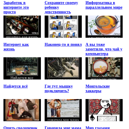
Заработок в
Сохраните своему
Информатика в
интернете это
ребенку
параллельном мире
просто
девственность
Интернет как
Наконец-то я понял
А вы тоже
жизнь
заметили, что чай у
компьютера
остывает быстрее
Найдется всё
Где тут мышку
Монгольские
подключить?
хаккеры
Опять сволоченок
Говорила мне мама
Мир глазами