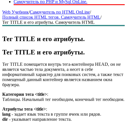
Самоучитель по PHP и MySql OnLine.
Web Учебник
/
Самоучитель по HTML OnLine
/
Полный список HTML тегов. Самоучитель HTML
/
Тег TITLE и его атрибуты. Самоучитель HTML
Тег TITLE и его атрибуты.
Тег TITLE и его атрибуты.
Тег TITLE помещается внутрь тега-контейнера HEAD, он не
является частью тела документа, а несет в себе
информативный характер для поиковых систем, а также текст
помещеный данный контейнер является названием окна
браузера.
Категория тега <title>
:
Таблицы. Начальный тег необходим, конечный тег необходим.
Атрибуты тега <title>
:
lang
- задает язык текста в группе ячеек или рядов.
dir
- указывает направление текста.