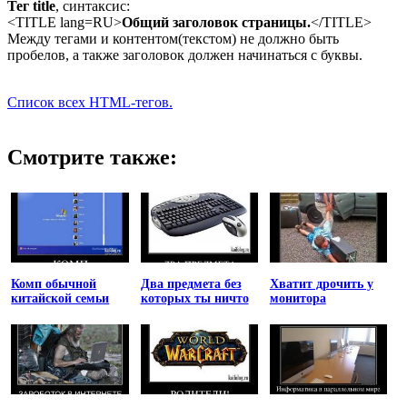
Тег title
, синтаксис:
<TITLE lang=RU>
Общий заголовок страницы.
</TITLE>
Между тегами и контентом(текстом) не должно быть
пробелов, а также заголовок должен начинаться с буквы.
Список всех HTML-тегов.
Смотрите также:
Комп обычной
Два предмета без
Хватит дрочить у
китайской семьи
которых ты ничто
монитора