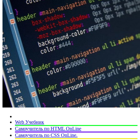
Web Учебник
Самоучитель по HTML OnLine
Самоучитель по CSS OnLine.