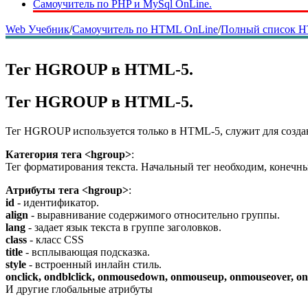
Самоучитель по PHP и MySql OnLine.
Web Учебник
/
Самоучитель по HTML OnLine
/
Полный список H
Тег HGROUP в HTML-5.
Тег HGROUP в HTML-5.
Тег HGROUP используется только в HTML-5, служит для созда
Категория тега <hgroup>
:
Тег форматирования текста. Начальный тег необходим, конечны
Атрибуты тега <hgroup>
:
id
- идентификатор.
align
- выравнивание содержимого относительно группы.
lang
- задает язык текста в группе заголовков.
class
- класс CSS
title
- всплывающая подсказка.
style
- встроенный инлайн стиль.
onclick, ondblclick, onmousedown, onmouseup, onmouseover, 
И другие глобальные атрибуты