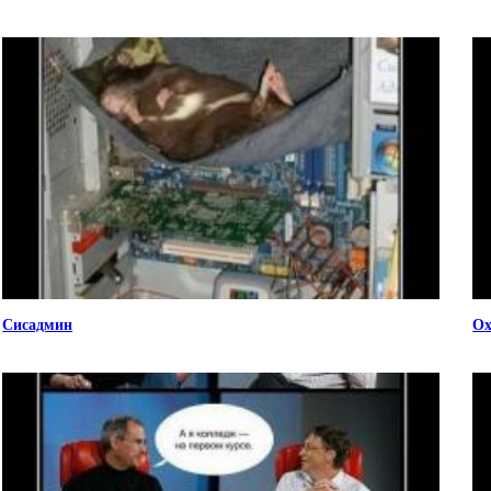
Сисадмин
Ох