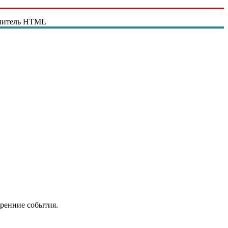
читель HTML
тренние события.