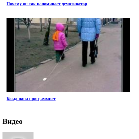
Почему он так напоминает демотиватор
Когда папа программист
Видео