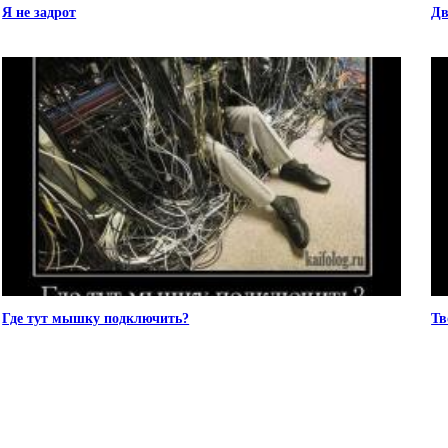
Я не задрот
Дв
Где тут мышку подключить?
Тв