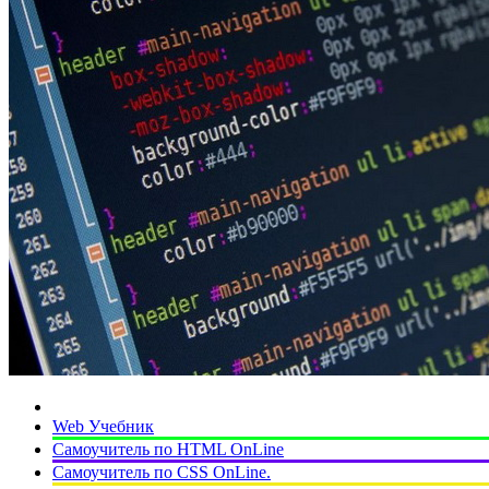
Web Учебник
Самоучитель по HTML OnLine
Самоучитель по CSS OnLine.