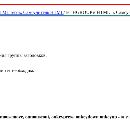
TML тегов. Самоучитель HTML
/
Тег HGROUP в HTML-5. Самоу
ния группы заголовков.
й тег необходим.
onmousemove, onmouseout, onkeypress, onkeydown onkeyup
- вну