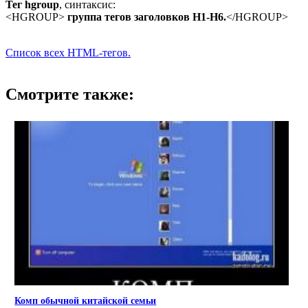
Тег hgroup
, синтаксис:
<HGROUP>
группа тегов заголовков H1-H6.
</HGROUP>
Список всех HTML-тегов.
Смотрите также:
Комп обычной китайской семьи