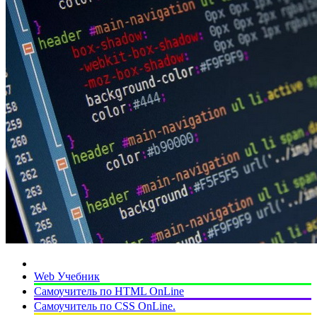
Web Учебник
Самоучитель по HTML OnLine
Самоучитель по CSS OnLine.