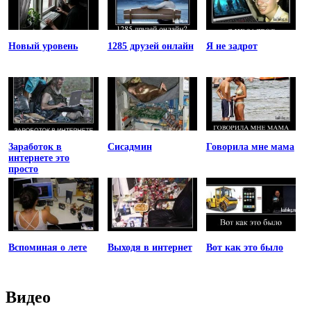
Новый уровень
1285 друзей онлайн
Я не задрот
Заработок в
Сисадмин
Говорила мне мама
интернете это
просто
Вспоминая о лете
Выходя в интернет
Вот как это было
Видео