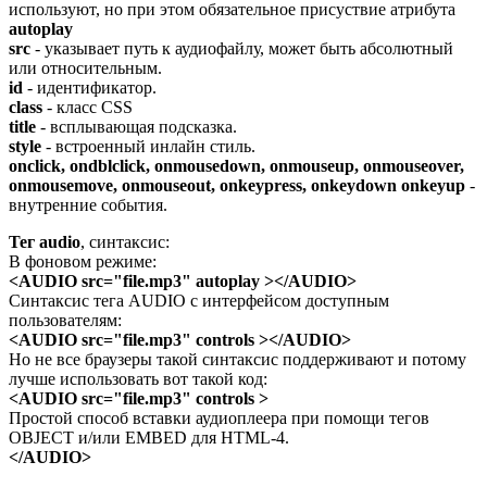
используют, но при этом обязательное присуствие атрибута
autoplay
src
- указывает путь к аудиофайлу, может быть абсолютный
или относительным.
id
- идентификатор.
class
- класс CSS
title
- всплывающая подсказка.
style
- встроенный инлайн стиль.
onclick, ondblclick, onmousedown, onmouseup, onmouseover,
onmousemove, onmouseout, onkeypress, onkeydown onkeyup
-
внутренние события.
Тег audio
, синтаксис:
В фоновом режиме:
<AUDIO src="file.mp3" autoplay ></AUDIO>
Синтаксис тега AUDIO с интерфейсом доступным
пользователям:
<AUDIO src="file.mp3" controls ></AUDIO>
Но не все браузеры такой синтаксис поддерживают и потому
лучше использовать вот такой код:
<AUDIO src="file.mp3" controls >
Простой способ вставки аудиоплеера при помощи тегов
OBJECT и/или EMBED для HTML-4.
</AUDIO>