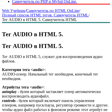
Самоучитель по PHP и MySql OnLine.
Web Учебник
/
Самоучитель по HTML OnLine
/
Полный список HTML тегов. Самоучитель HTML
/
Тег AUDIO в HTML 5. Самоучитель HTML
Тег AUDIO в HTML 5.
Тег AUDIO в HTML 5.
Тег AUDIO в HTML 5, служит для воспроизведения аудио
файлов.
Категория тега <audio>
:
AUDIO-плеер. Начальный тег необходим, конечный тег
необходим.
Атрибуты тега <audio>
:
autoplay
- булев который заставляет плеер автоматически
воспроизводить аудиофайл.
controls
- булев который включает панель управления
плеером, например пуск/пауза, регулятор громкости и другие.
чтобы аудио файл работал в фоновом режиме этот атрибут не