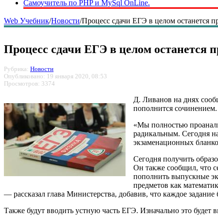
Самоучитель по PHP и MySql OnLine.
Web Учебник
/
Новости
/
Процесс сдачи ЕГЭ в целом останется 
Процесс сдачи ЕГЭ в целом останется 
Рубрика:
Новости
Опубликовано: 19 января 2020, 08:53
Просмотров: 3374
Д. Ливанов на днях сооб
пополнится сочинением. 
«Мы полностью проанализ
радикальным. Сегодня на
экзаменационных бланков
Сегодня получить образо
Он также сообщил, что 
пополнить выпускные эк
предметов как математик
— рассказал глава Министерства, добавив, что каждое задание
Также будут вводить устную часть ЕГЭ. Изначально это будет в