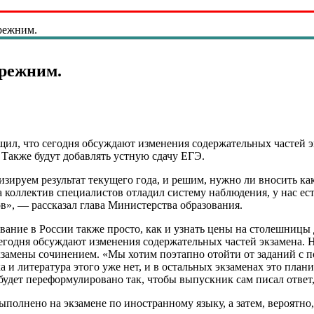
прежним.
прежним.
щил, что сегодня обсуждают изменения содержательных частей 
Также будут добавлять устную сдачу ЕГЭ.
ируем результат текущего года, и решим, нужно ли вносить как
 коллектив специалистов отладил систему наблюдения, у нас ест
», — рассказал глава Министерства образования.
вание в России также просто, как и узнать цены на столешницы 
сегодня обсуждают изменения содержательных частей экзамена.
замены сочинением. «Мы хотим поэтапно отойти от заданий с п
а и литература этого уже нет, и в остальных экзаменах это пла
 будет переформулировано так, чтобы выпускник сам писал ответ
ыполнено на экзамене по иностранному языку, а затем, вероятно