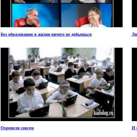
Без образования в жизни ничего не добьешься
Дв
Охренели совсем
И 