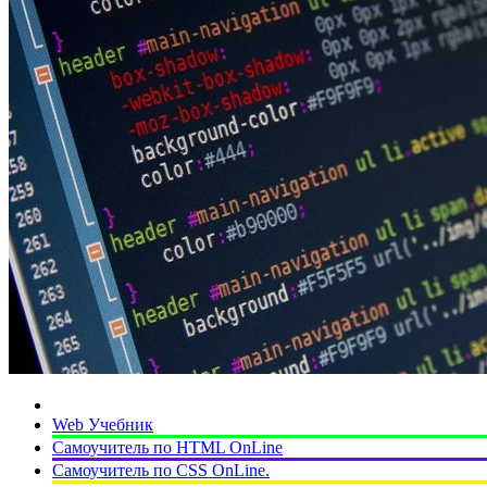
Web Учебник
Самоучитель по HTML OnLine
Самоучитель по CSS OnLine.