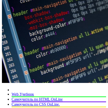
Web Учебник
Самоучитель по HTML OnLine
Самоучитель по CSS OnLine.