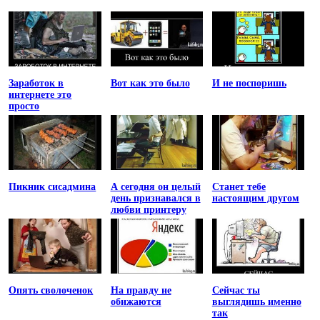
Заработок в
Вот как это было
И не поспоришь
интернете это
просто
Пикник сисадмина
А сегодня он целый
Станет тебе
день признавался в
настоящим другом
любви принтеру
Опять сволоченок
На правду не
Сейчас ты
обижаются
выглядишь именно
так