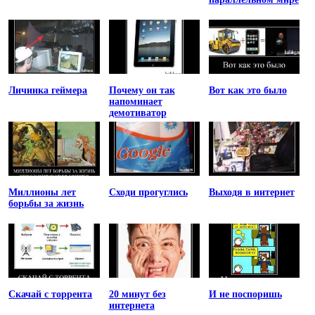
Личинка геймера
Почему он так
Вот как это было
напоминает
демотиватор
Миллионы лет
Сходи прогуглись
Выходя в интернет
борьбы за жизнь
Скачай с торрента
20 минут без
И не поспоришь
интернета