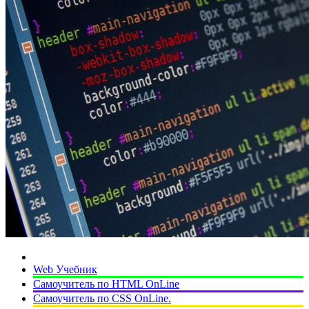
Web Учебник
Самоучитель по HTML OnLine
Самоучитель по CSS OnLine.