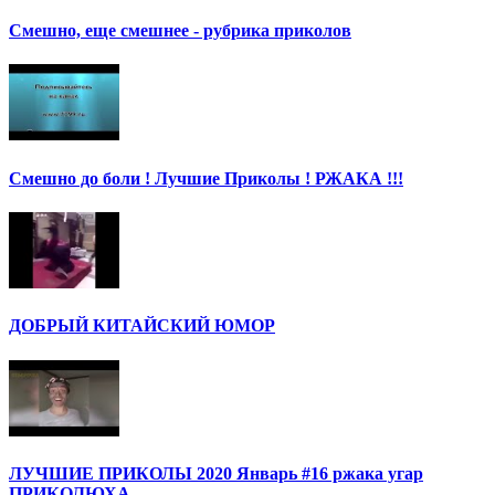
Смешно, еще смешнее - рубрика приколов
Смешно до боли ! Лучшие Приколы ! РЖАКА !!!
ДОБРЫЙ КИТАЙСКИЙ ЮМОР
ЛУЧШИЕ ПРИКОЛЫ 2020 Январь #16 ржака угар
ПРИКОЛЮХА