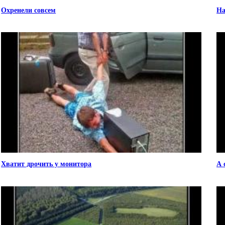
Охренели совсем
На
Хватит дрочить у монитора
А 