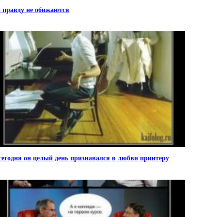
 правду не обижаются
сегодня он целый день признавался в любви принтеру