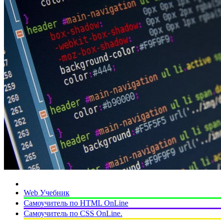
Web Учебник
Самоучитель по HTML OnLine
Самоучитель по CSS OnLine.