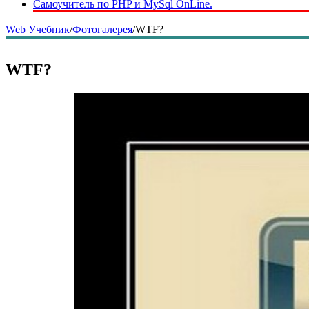
Самоучитель по PHP и MySql OnLine.
Web Учебник
/
Фотогалерея
/
WTF?
WTF?