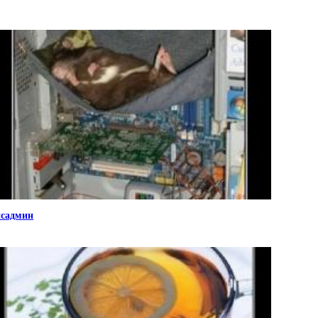
садмин