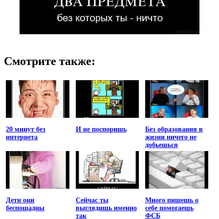
Смотрите также:
20 минут без
И не поспоришь
Без образования в
интернета
жизни ничего не
добьешься
Дети они
Сейчас ты
Много пишешь о
беспощадны
выглядишь именно
себе помогаешь
так
ФСБ