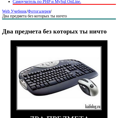
Самоучитель по PHP и MySql OnLine.
Web Учебник
/
Фотогалерея
/
Два предмета без которых ты ничто
Два предмета без которых ты ничто