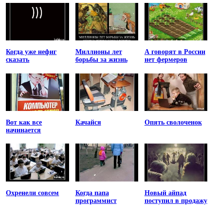
Когда уже нефиг
Миллионы лет
А говорят в России
сказать
борьбы за жизнь
нет фермеров
Вот как все
Качайся
Опять сволоченок
начинается
Охренели совсем
Когда папа
Новый айпад
программист
поступил в продажу