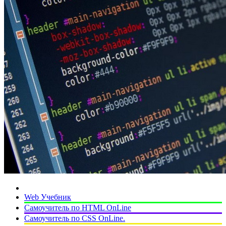
Web Учебник
Самоучитель по HTML OnLine
Самоучитель по CSS OnLine.