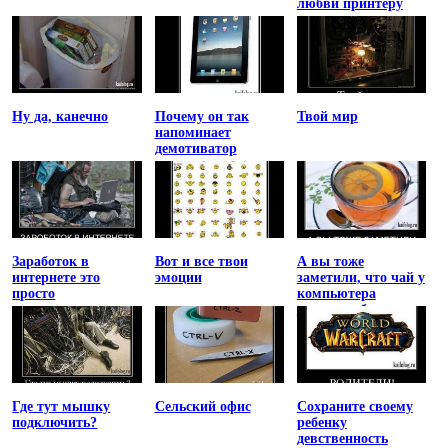
любви принтеру
Ну да, канечно
Почему он так
Твой мир
напоминает
демотиватор
Заработок в
Вот и все твои
А вы тоже
интернете это
эмоции
заметили, что чай у
просто
компьютера
остывает быстрее
Где тут мышку
Сельский офис
Сохраните своему
подключить?
ребенку
девственность