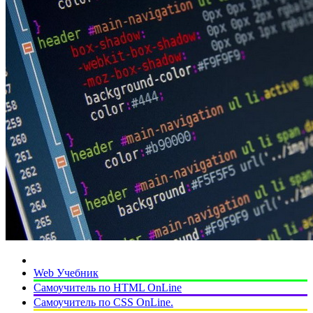
Web Учебник
Самоучитель по HTML OnLine
Самоучитель по CSS OnLine.