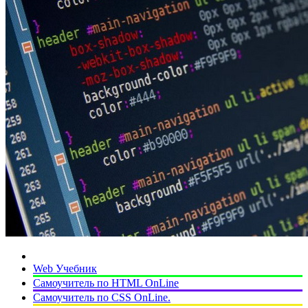
Web Учебник
Самоучитель по HTML OnLine
Самоучитель по CSS OnLine.