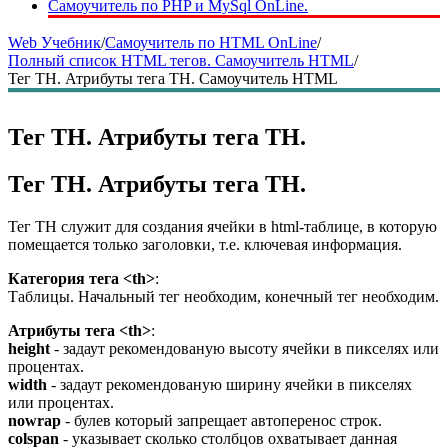
Самоучитель по PHP и MySql OnLine.
Web Учебник
/
Самоучитель по HTML OnLine
/
Полный список HTML тегов. Самоучитель HTML
/
Тег TH. Атрибуты тега TH. Самоучитель HTML
Тег TH. Атрибуты тега TH.
Тег TH. Атрибуты тега TH.
Тег TH служит для создания ячейки в html-таблице, в которую
помещается только заголовки, т.е. ключевая информация.
Категория тега <th>
:
Таблицы. Начальный тег необходим, конечный тег необходим.
Атрибуты тега <th>
:
height
- задаут рекомендованую высоту ячейки в пикселях или
процентах.
width
- задаут рекомендованую ширину ячейки в пикселях
или процентах.
nowrap
- булев который запрещает автоперенос строк.
colspan
- указывает сколько столбцов охватывает данная