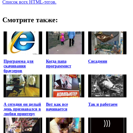
Список всех HTML-тегов.
Смотрите также:
Программа для
Когда папа
Сисадмин
скачивания
программист
браузеров
А сегодня он целый
Вот как все
Так и работаем
день признавался в
начинается
любви принтеру