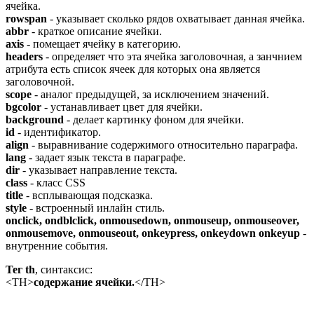
ячейка.
rowspan
- указывает сколько рядов охватывает данная ячейка.
abbr
- краткое описание ячейки.
axis
- помещает ячейку в категорию.
headers
- определяет что эта ячейка заголовочная, а занчнием
атрибута есть список ячеек для которых она является
заголовочной.
scope
- аналог предыдущей, за исключением значений.
bgcolor
- устанавливает цвет для ячейки.
background
- делает картинку фоном для ячейки.
id
- идентификатор.
align
- выравнивание содержимого относительно параграфа.
lang
- задает язык текста в параграфе.
dir
- указывает направление текста.
class
- класс CSS
title
- всплывающая подсказка.
style
- встроенный инлайн стиль.
onclick, ondblclick, onmousedown, onmouseup, onmouseover,
onmousemove, onmouseout, onkeypress, onkeydown onkeyup
-
внутренние события.
Тег th
, синтаксис:
<TH>
содержание ячейки.
</TH>