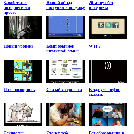
Заработок в
Новый айпад
20 минут без
интернете это
поступил в продажу
интернета
просто
Новый уровень
Комп обычной
WTF?
китайской семьи
И не поспоришь
Скачай с торрента
Когда уже нефиг
сказать
Сейчас ты
Станет тебе
Без образования в