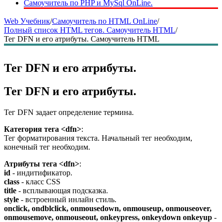
Самоучитель по PHP и MySql OnLine.
Web Учебник
/
Самоучитель по HTML OnLine
/
Полный список HTML тегов. Самоучитель HTML
/
Тег DFN и его атрибуты. Самоучитель HTML
Тег DFN и его атрибуты.
Тег DFN и его атрибуты.
Тег DFN задает определение термина.
Категория тега <dfn>
:
Тег форматирования текста. Начальный тег необходим,
конечный тег необходим.
Атрибуты тега <dfn>
:
id
- индитификатор.
class
- класс CSS
title
- всплывающая подсказка.
style
- встроенный инлайн стиль.
onclick, ondblclick, onmousedown, onmouseup, onmouseover,
onmousemove, onmouseout, onkeypress, onkeydown onkeyup
-