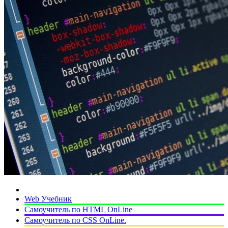
Web Учебник
Самоучитель по HTML OnLine
Самоучитель по CSS OnLine.