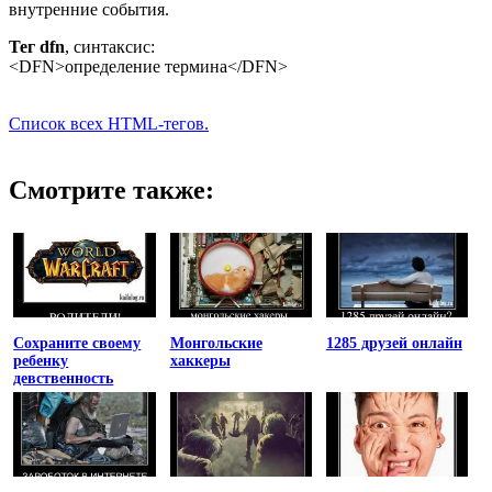
внутренние события.
Тег dfn
, синтаксис:
<DFN>определение термина</DFN>
Список всех HTML-тегов.
Смотрите также:
Сохраните своему
Монгольские
1285 друзей онлайн
ребенку
хаккеры
девственность