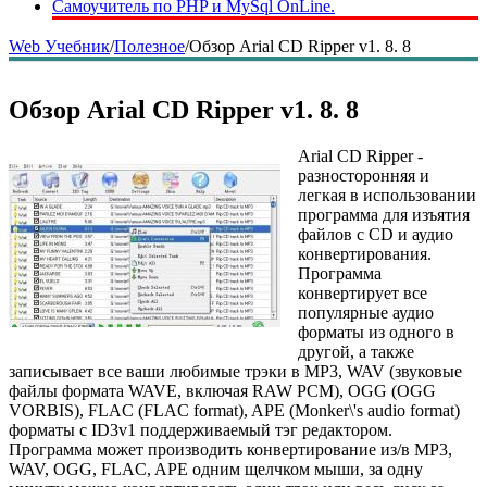
Самоучитель по PHP и MySql OnLine.
Web Учебник
/
Полезное
/
Обзор Arial CD Ripper v1. 8. 8
Обзор Arial CD Ripper v1. 8. 8
Arial CD Ripper -
разносторонняя и
легкая в использовании
программа для изъятия
файлов с CD и аудио
конвертирования.
Программа
конвертирует все
популярные аудио
форматы из одного в
другой, а также
записывает все ваши любимые трэки в MP3, WAV (звуковые
файлы формата WAVE, включая RAW PCM), OGG (OGG
VORBIS), FLAC (FLAC format), APE (Monker\'s audio format)
форматы с ID3v1 поддерживаемый тэг редактором.
Программа может производить конвертирование из/в MP3,
WAV, OGG, FLAC, APE одним щелчком мыши, за одну