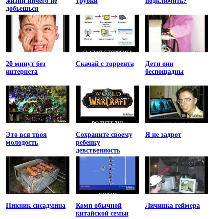
жизни ничего не
трубки
подключить?
добьешься
20 минут без
Скачай с торрента
Дети они
интернета
беспощадны
Это вся твоя
Сохраните своему
Я не задрот
молодость
ребенку
девственность
Пикник сисадмина
Комп обычной
Личинка геймера
китайской семьи