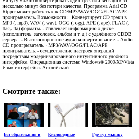
минуту можно конвертировать один трэк или весь диск за
несколько минут без потери качества. Программа Arial CD
Ripper может работать как CD/MP3/WAV/OGG/FLAC/APE
проигрыватель. Возможности: - Конвертирует CD трэки в
MP3 (. mp3), WAV (. wav), OGG (. ogg), APE (. ape), FLAC (.
flac,. fla) форматы. - Извлекает информацию о диске
(исполнитель, заголовок, альбом и т. д.) с удалённого CDDB
сервера. - Высокоскоростное аудио конвертирование. - Audio
CD проигрыватель. - MP3/WAV/OGG/FLAC/APE
проигрыватель. - осуществление настроек операций
посредствам модернизированного интуитивного удобного
интерфейса. Операционная система: Windows® 2000/XP/Vista
Язык интерфейса: Английский
Смотрите также:
Без образования в
Кислородные
Где тут мышку