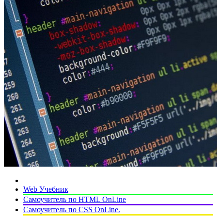
Web Учебник
Самоучитель по HTML OnLine
Самоучитель по CSS OnLine.