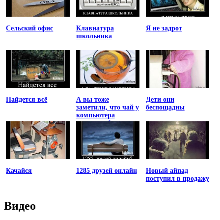
Сельский офис
Клавиатура
Я не задрот
школьника
Найдется всё
А вы тоже
Дети они
заметили, что чай у
беспощадны
компьютера
остывает быстрее
Качайся
1285 друзей онлайн
Новый айпад
поступил в продажу
Видео