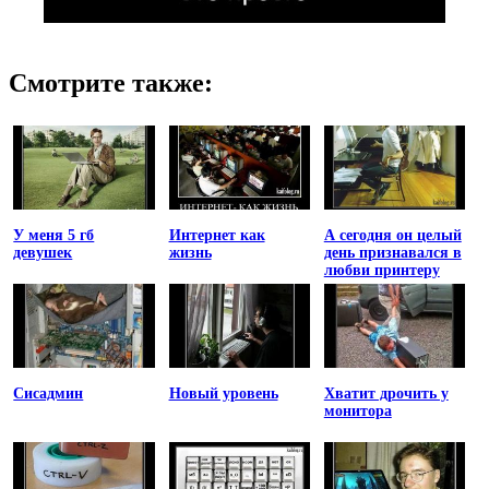
Смотрите также:
У меня 5 гб
Интернет как
А сегодня он целый
девушек
жизнь
день признавался в
любви принтеру
Сисадмин
Новый уровень
Хватит дрочить у
монитора