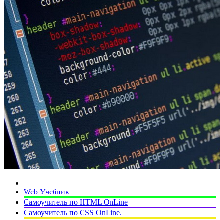
Web Учебник
Самоучитель по HTML OnLine
Самоучитель по CSS OnLine.