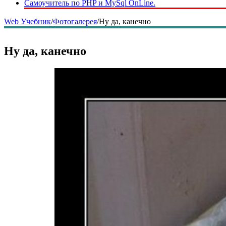
Самоучитель по PHP и MySql OnLine.
Web Учебник
/
Фотогалерея
/
Ну да, канечно
Ну да, канечно