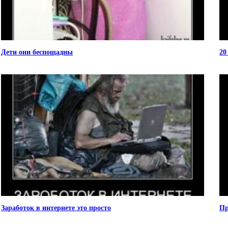
Дети они беспощадны
20
Заработок в интернете это просто
Пр