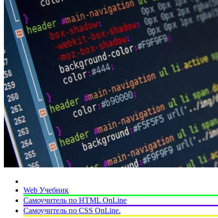
Web Учебник
Самоучитель по HTML OnLine
Самоучитель по CSS OnLine.