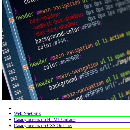
Web Учебник
Самоучитель по HTML OnLine
Самоучитель по CSS OnLine.