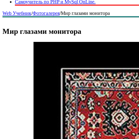
Самоучитель по PHP и MySql OnLine.
Web Учебник
/
Фотогалерея
/
Мир глазами монитора
Мир глазами монитора